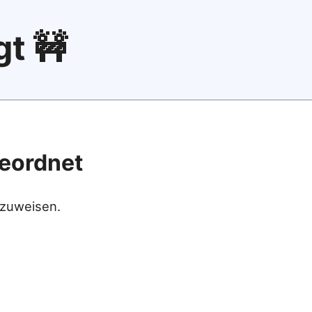
gt 🚧
geordnet
 zuweisen.